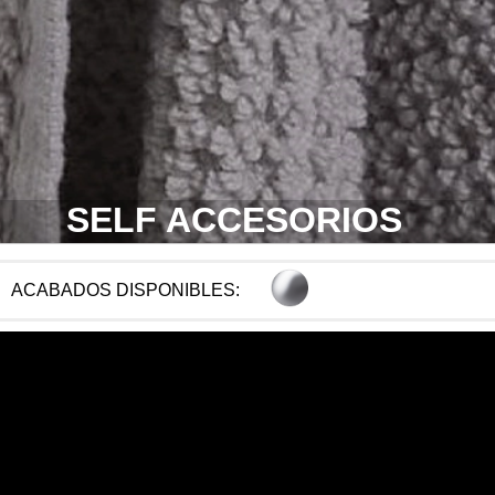
SELF ACCESORIOS
ACABADOS DISPONIBLES: