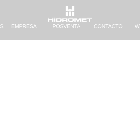
S
EMPRESA
POSVENTA
CONTACTO
W
BICOMANDO
C